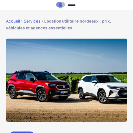
Accueil
›
Services
›
Location utilitaire bordeaux : prix,
véhicules et agences essentielles