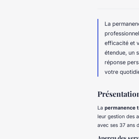
La permanence
professionnel
efficacité et
étendue, un s
réponse pers
votre quotidi
Présentatio
La
permanence t
leur gestion des a
avec ses 37 ans d
Aperçu des serv