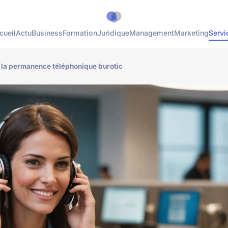
cueil
Actu
Business
Formation
Juridique
Management
Marketing
Servi
 la permanence téléphonique burotic