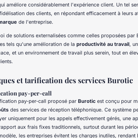
ui améliore considérablement l'expérience client. Un tel se
idélisation des clients, en répondant efficacement à leurs a
 marque
de l'entreprise.
oi de solutions externalisées comme celles proposées par B
es tels qu'une amélioration de la
productivité au travail
, u
icace, et un environnement de travail plus serein, tout en éle
ients.
ques et tarification des services
Burotic
ication pay-per-call
fication pay-per-call proposé par
Burotic
est conçu pour m
oûts
des services de réception téléphonique. Ce système p
yer uniquement pour les appels effectivement gérés, une a
pport aux frais fixes traditionnels, surtout durant les pério
modèle, les entreprises évitent les charges inutiles, rendant 