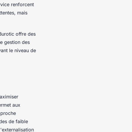
rvice renforcent
ttentes, mais
urotic offre des
ne gestion des
vant le niveau de
aximiser
ermet aux
pproche
des de faible
l'externalisation