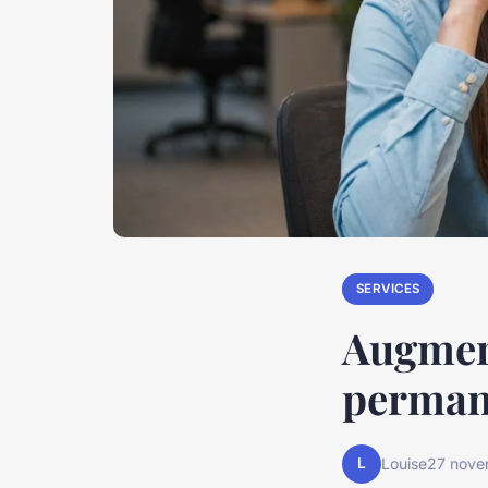
SERVICES
Augment
perman
L
Louise
27 nove