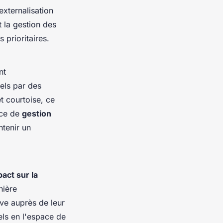
externalisation
t la gestion des
 prioritaires.
nt
els par des
t courtoise, ce
ice de
gestion
ntenir un
act sur la
nière
ive auprès de leur
els en l'espace de