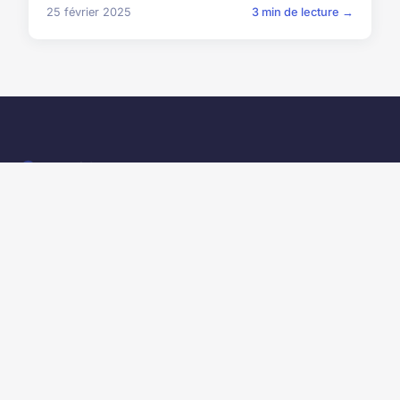
25 février 2025
3 min de lecture →
Webimprese
Le média de référence pour les entrepreneurs et dirigeants
d'entreprise
NAVIGATION
Accueil
LÉGAL