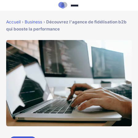
Accueil
›
Business
›
Découvrez l'agence de fidélisation b2b
qui booste la performance