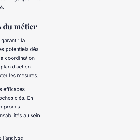
é.
s du métier
garantir la
ues potentiels dès
 la coordination
 plan d’action
pter les mesures.
s efficaces
roches clés. En
compromis.
sabilités au sein
 l’analyse