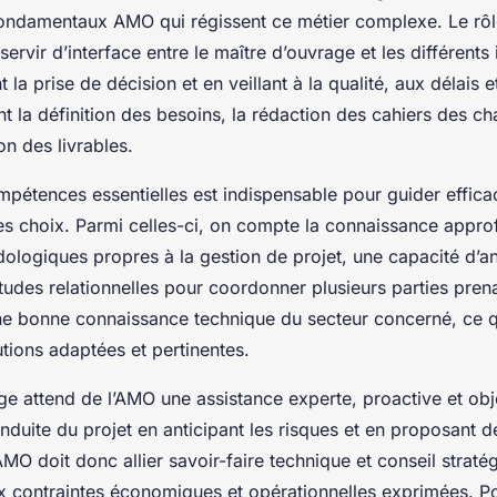
ondamentaux AMO qui régissent ce métier complexe. Le rô
servir d’interface entre le maître d’ouvrage et les différents
nt la prise de décision et en veillant à la qualité, aux délais
t la définition des besoins, la rédaction des cahiers des cha
ion des livrables.
mpétences essentielles est indispensable pour guider effica
s choix. Parmi celles-ci, on compte la connaissance appro
logiques propres à la gestion de projet, une capacité d’an
itudes relationnelles pour coordonner plusieurs parties pren
e bonne connaissance technique du secteur concerné, ce q
tions adaptées et pertinentes.
ge attend de l’AMO une assistance experte, proactive et obj
onduite du projet en anticipant les risques et en proposant 
AMO doit donc allier savoir-faire technique et conseil straté
aux contraintes économiques et opérationnelles exprimées. P