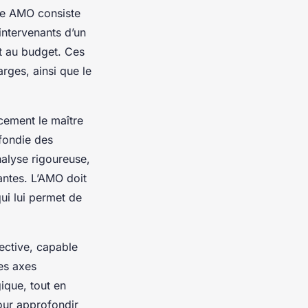
le AMO consiste
 intervenants d’un
 et au budget. Ces
rges, ainsi que le
cement le maître
fondie des
alyse rigoureuse,
antes. L’AMO doit
ui lui permet de
ective, capable
des axes
gique, tout en
our approfondir