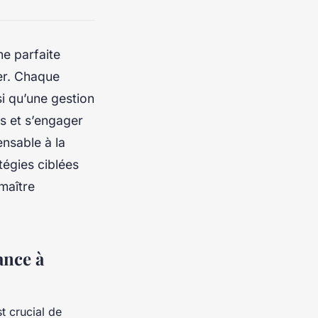
ne parfaite
er. Chaque
i qu’une gestion
ts et s’engager
ensable à la
égies ciblées
maître
ance à
t crucial de