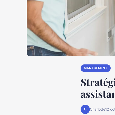
MANAGEMENT
Stratég
assista
C
Charlotte
12 oc